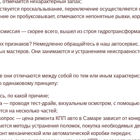
, отмечается нехарактерный запах;
вствуется проскальзывание, переключение осуществляется
ение он пробуксовывает, отмечаются непонятные рывки, ко
нсмиссия — скорее всего, вышел из строя гидротрансформа
х признаков? Немедленно обращайтесь в наш автосервис. 
 мастеров. Они занимаются и устранением неисправност
е они отличаются между собой по тем или иным характерист
о одинаковому принципу:
ь, по какой причине;
а — проводя тест-драйв, визуальным осмотром, с помощью
ся на несколько частей;
опрос — цена ремонта КПП авто в Самаре зависит от конкр
аются методы устранения поломок, покупка необходимых де
нт механической или автоматической коробки передач;