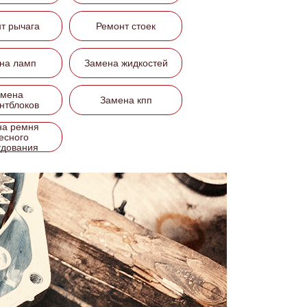
т рычага
Ремонт стоек
на ламп
Замена жидкостей
амена
Замена кпп
нтблоков
на ремня
есного
удования