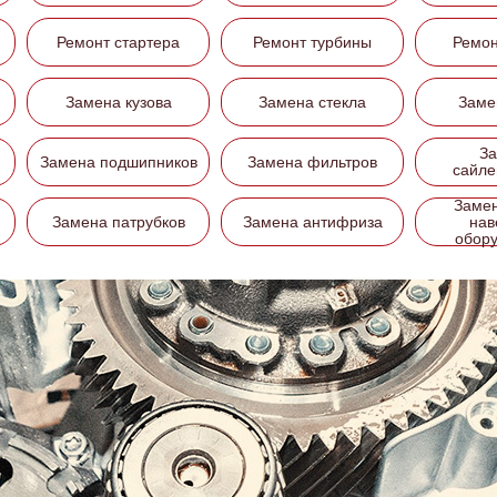
Ремонт стартера
Ремонт турбины
Ремон
Замена кузова
Замена стекла
Заме
З
Замена подшипников
Замена фильтров
сайле
Заме
Замена патрубков
Замена антифриза
нав
обор