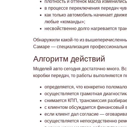
плотность и оттенок масла изменились
в процессе переключения передач чу
как только автомобиль начинает движ
любые «команды»;
несвойственно долго нагревается тра
Обнаружили какой-то из вышеперечисленны
Самаре — специализация профессиональных
Алгоритм действий
Моделей авто сегодня достаточно много. Вс
коробки передач, то работы выполняются п
определяется, что конкретно поломалос
осуществляется грамотная диагностик
снимается КПП, трансмиссия разбирает
с клиентом обсуждается финансовый в
если клиент дал согласие — оговарив
осуществляется непосредственно ремо